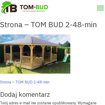
×
Skip
to
STRONA GŁÓWNA
content
Strona – TOM BUD 2-48-min
OFERTA
O NAS
DLACZEGO MY?
GALERIA
KONTAKT
Nawigacja
Strona – TOM BUD 2-48-min
WYŚLIJ ZAPYTANIE
wpisu
Dodaj komentarz
Twój adres e-mail nie zostanie opublikowany.
Wymagane