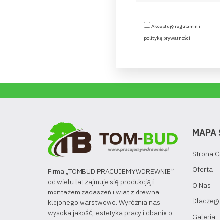
Akceptuję regulamin i
politykę prywatności
MAPA 
Strona 
Oferta
Firma „TOMBUD PRACUJEMYWDREWNIE”
od wielu lat zajmuje się produkcją i
O Nas
montażem zadaszeń i wiat z drewna
Dlaczeg
klejonego warstwowo. Wyróżnia nas
wysoka jakość, estetyka pracy i dbanie o
Galeria