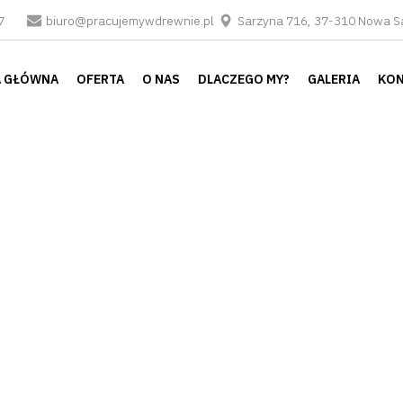
87
biuro@pracujemywdrewnie.pl
Sarzyna 716, 37-310 Nowa S
STRONA GŁÓWNA
 GŁÓWNA
OFERTA
O NAS
DLACZEGO MY?
GALERIA
KON
OFERTA
O NAS
DLACZEGO MY?
GALERIA
KONTAKT
WYŚLIJ ZAPYTANIE