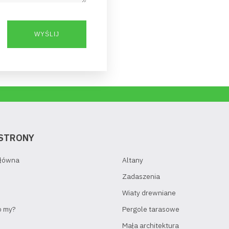
STRONY
Główna
Altany
Zadaszenia
Wiaty drewniane
o my?
Pergole tarasowe
Mała architektura