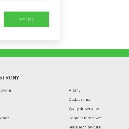
STRONY
Główna
Altany
Zadaszenia
Wiaty drewniane
o my?
Pergole tarasowe
Mała architektura