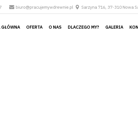
87
biuro@pracujemywdrewnie.pl
Sarzyna 716, 37-310 Nowa S
STRONA GŁÓWNA
 GŁÓWNA
OFERTA
O NAS
DLACZEGO MY?
GALERIA
KON
OFERTA
O NAS
DLACZEGO MY?
GALERIA
KONTAKT
WYŚLIJ ZAPYTANIE