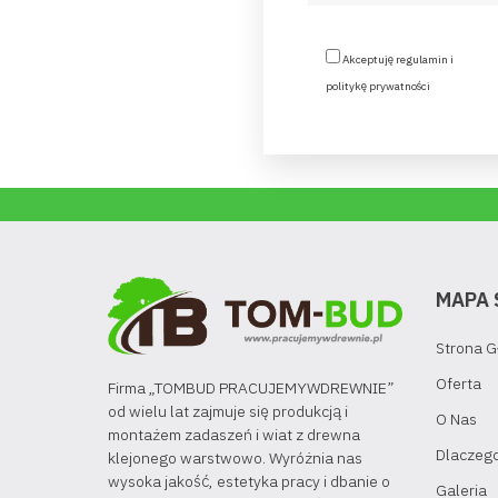
Akceptuję regulamin i
politykę prywatności
MAPA 
Strona 
Oferta
Firma „TOMBUD PRACUJEMYWDREWNIE”
od wielu lat zajmuje się produkcją i
O Nas
montażem zadaszeń i wiat z drewna
Dlaczeg
klejonego warstwowo. Wyróżnia nas
wysoka jakość, estetyka pracy i dbanie o
Galeria