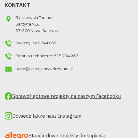
KONTAKT
Ryczkowski Tomasz
Sarzyna 716,
37-300 Nowa Sarzyna
Wyceny: 693 744 055
Pytania techniczne: 515 294 287
biuro@pracujemywdrewnie.pl
Sprawdź gotowe projekty na naszym Facebooku
Odwiedź także nasz Instagram
Standardowe projekty do kupienia