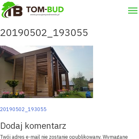
×
Skip
to
STRONA GŁÓWNA
content
20190502_193055
OFERTA
O NAS
DLACZEGO MY?
GALERIA
KONTAKT
Nawigacja
20190502_193055
WYŚLIJ ZAPYTANIE
wpisu
Dodaj komentarz
Twój adres e-mail nie zostanie opublikowany.
Wymagane